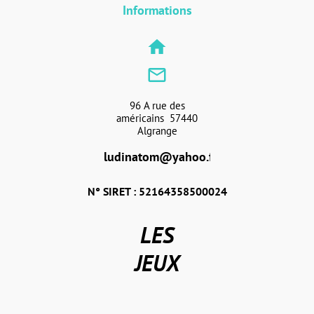
Informations
home
mail_outline
96 A rue des
américains 57440
Algrange
ludinatom@yahoo.fr
N° SIRET : 52164358500024
LES
JEUX